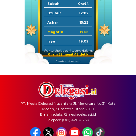
Subuh
04:44
Dzuhur
12:02
Ashar
15:22
Maghrib
17:58
Isya
19:09
Waktu sholat berikutnya dalam:
0 jam 52 menit 42 detik
Sumber: Kemenag
PT. Media Delegasi Nusantara Jl. Mengkara No.31, Kota
Medan, Sumatera Utara 20111
Email redaksi@mediadelegasi.id
Telepon: (061) 42001750