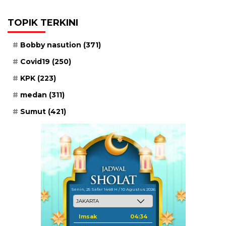
TOPIK TERKINI
Bobby nasution
(371)
Covid19
(250)
KPK
(223)
medan
(311)
Sumut
(421)
Senin, 25 Safar 1448 H / 10 Agustus 2026
Imsak
04:34