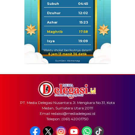
Subuh
04:45
Dzuhur
12:02
Ashar
15:23
Maghrib
17:58
Isya
19:09
Waktu sholat berikutnya dalam:
6 jam 13 menit 36 detik
Sumber: Kemenag
PT. Media Delegasi Nusantara Jl. Mengkara No.31, Kota
Medan, Sumatera Utara 20111
Email redaksi@mediadelegasi.id
Telepon: (061) 42001750