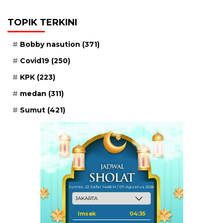
TOPIK TERKINI
Bobby nasution
(371)
Covid19
(250)
KPK
(223)
medan
(311)
Sumut
(421)
Jum'at, 22 Safar 1448 H / 07 Agustus 2026
Imsak
04:35