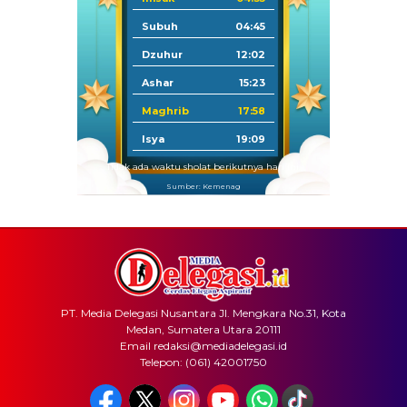
Subuh
04:45
Dzuhur
12:02
Ashar
15:23
Maghrib
17:58
Isya
19:09
Tidak ada waktu sholat berikutnya hari ini.
Sumber: Kemenag
PT. Media Delegasi Nusantara Jl. Mengkara No.31, Kota
Medan, Sumatera Utara 20111
Email redaksi@mediadelegasi.id
Telepon: (061) 42001750