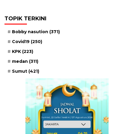
TOPIK TERKINI
Bobby nasution
(371)
Covid19
(250)
KPK
(223)
medan
(311)
Sumut
(421)
Jum'at, 22 Safar 1448 H / 07 Agustus 2026
Imsak
04:35