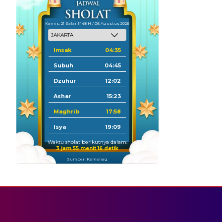
Kamis, 21 Safar 1448 H / 06 Agustus 2026
Imsak
04:35
Subuh
04:45
Dzuhur
12:02
Ashar
15:23
Maghrib
17:58
Isya
19:09
Waktu sholat berikutnya dalam:
3 jam 55 menit 14 detik
Sumber: Kemenag