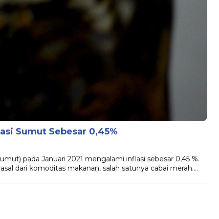
flasi Sumut Sebesar 0,45%
mut) pada Januari 2021 mengalami inflasi sebesar 0,45 %.
asal dari komoditas makanan, salah satunya cabai merah….