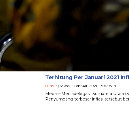
Terhitung Per Januari 2021 In
Sumut
| Selasa, 2 Februari 2021 - 19:57 WIB
Medan–Mediadelegasi: Sumatera Utara (Su
Penyumbang terbesar inflasi tersebut ber