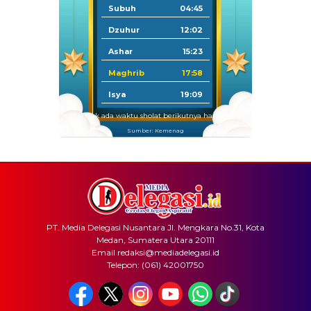
Subuh
04:45
Dzuhur
12:02
Ashar
15:23
Maghrib
17:58
Isya
19:09
Tidak ada waktu sholat berikutnya hari ini.
Sumber: Kemenag
PT. Media Delegasi Nusantara Jl. Mengkara No.31, Kota
Medan, Sumatera Utara 20111
Email redaksi@mediadelegasi.id
Telepon: (061) 42001750