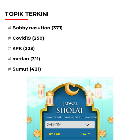
TOPIK TERKINI
Bobby nasution
(371)
Covid19
(250)
KPK
(223)
medan
(311)
Sumut
(421)
Jum'at, 22 Safar 1448 H / 07 Agustus 2026
Imsak
04:35