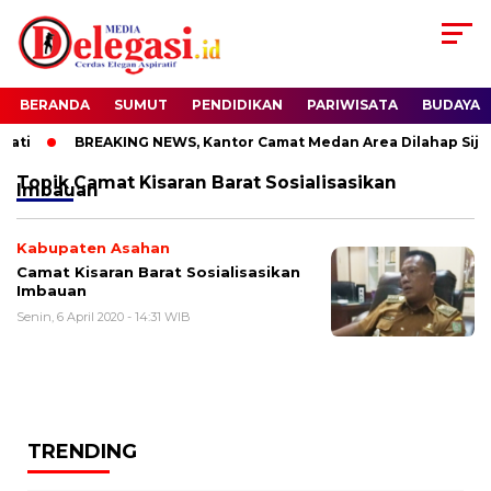
BERANDA
SUMUT
PENDIDIKAN
PARIWISATA
BUDAYA
ati
BREAKING NEWS, Kantor Camat Medan Area Dilahap Sija
Topik
Camat Kisaran Barat Sosialisasikan
Imbauan
Kabupaten Asahan
Camat Kisaran Barat Sosialisasikan
Imbauan
Senin, 6 April 2020 - 14:31 WIB
TRENDING