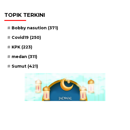
TOPIK TERKINI
Bobby nasution
(371)
Covid19
(250)
KPK
(223)
medan
(311)
Sumut
(421)
Ahad, 24 Safar 1448 H / 09 Agustus 2026
Imsak
04:34