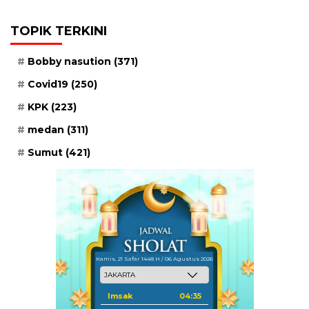
TOPIK TERKINI
Bobby nasution
(371)
Covid19
(250)
KPK
(223)
medan
(311)
Sumut
(421)
Kamis, 21 Safar 1448 H / 06 Agustus 2026
Imsak
04:35