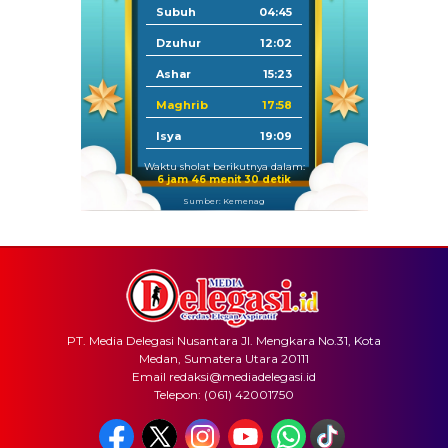
Subuh
04:45
Dzuhur
12:02
Ashar
15:23
Maghrib
17:58
Isya
19:09
Waktu sholat berikutnya dalam:
6 jam 46 menit 30 detik
Sumber: Kemenag
PT. Media Delegasi Nusantara Jl. Mengkara No.31, Kota
Medan, Sumatera Utara 20111
Email redaksi@mediadelegasi.id
Telepon: (061) 42001750