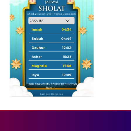
Ahad, 24 Safar 1448 H / 09 Agustus 2026
Imsak
04:34
Subuh
04:44
Dzuhur
12:02
Ashar
15:23
Maghrib
17:58
Isya
19:09
Tidak ada waktu sholat berikutnya
hari ini.
Sumber: Kemenag