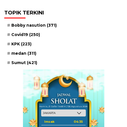
TOPIK TERKINI
Bobby nasution
(371)
Covid19
(250)
KPK
(223)
medan
(311)
Sumut
(421)
Kamis, 21 Safar 1448 H / 06 Agustus 2026
Imsak
04:35