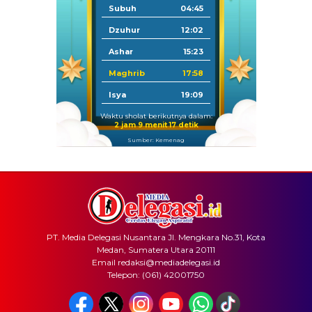
Subuh
04:45
Dzuhur
12:02
Ashar
15:23
Maghrib
17:58
Isya
19:09
Waktu sholat berikutnya dalam:
2 jam 9 menit 17 detik
Sumber: Kemenag
PT. Media Delegasi Nusantara Jl. Mengkara No.31, Kota
Medan, Sumatera Utara 20111
Email redaksi@mediadelegasi.id
Telepon: (061) 42001750