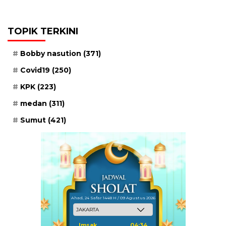
TOPIK TERKINI
Bobby nasution
(371)
Covid19
(250)
KPK
(223)
medan
(311)
Sumut
(421)
Ahad, 24 Safar 1448 H / 09 Agustus 2026
Imsak
04:34