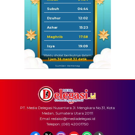
Subuh
04:44
Dzuhur
12:02
Ashar
15:23
Maghrib
17:58
Isya
19:09
Waktu sholat berikutnya dalam:
1 jam 36 menit 32 detik
Sumber: Kemenag
PT. Media Delegasi Nusantara Jl. Mengkara No.31, Kota
Medan, Sumatera Utara 20111
Email redaksi@mediadelegasi.id
Telepon: (061) 42001750