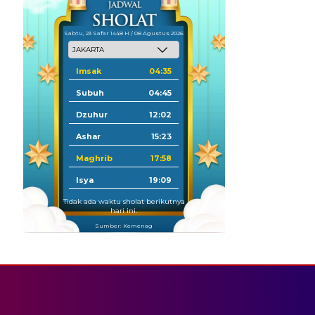
Sabtu, 23 Safar 1448 H / 08 Agustus 2026
Imsak
04:35
Subuh
04:45
Dzuhur
12:02
Ashar
15:23
Maghrib
17:58
Isya
19:09
Tidak ada waktu sholat berikutnya
hari ini.
Sumber: Kemenag