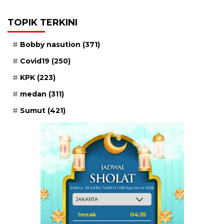
TOPIK TERKINI
Bobby nasution
(371)
Covid19
(250)
KPK
(223)
medan
(311)
Sumut
(421)
Sabtu, 23 Safar 1448 H / 08 Agustus 2026
Imsak
04:35