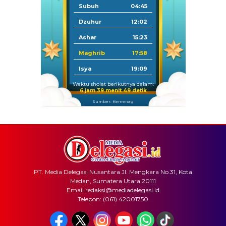
Subuh
04:45
Dzuhur
12:02
Ashar
15:23
Maghrib
17:58
Isya
19:09
Waktu sholat berikutnya dalam:
6 jam 39 menit 49 detik
Sumber: Kemenag
PT. Media Delegasi Nusantara Jl. Mengkara No.31, Kota
Medan, Sumatera Utara 20111
Email redaksi@mediadelegasi.id
Telepon: (061) 42001750