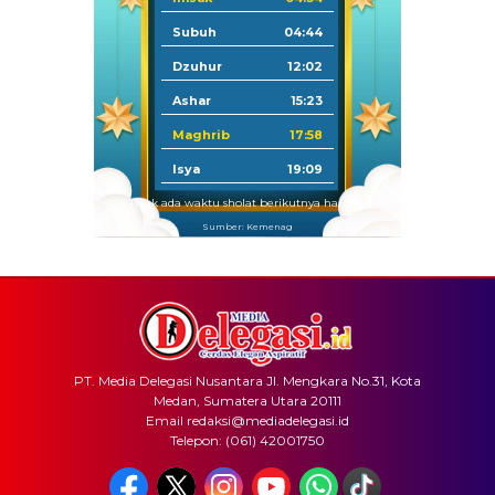
Subuh
04:44
Dzuhur
12:02
Ashar
15:23
Maghrib
17:58
Isya
19:09
Tidak ada waktu sholat berikutnya hari ini.
Sumber: Kemenag
PT. Media Delegasi Nusantara Jl. Mengkara No.31, Kota
Medan, Sumatera Utara 20111
Email redaksi@mediadelegasi.id
Telepon: (061) 42001750