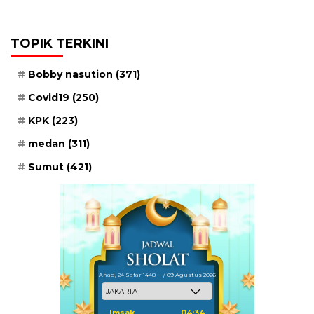
TOPIK TERKINI
Bobby nasution
(371)
Covid19
(250)
KPK
(223)
medan
(311)
Sumut
(421)
Ahad, 24 Safar 1448 H / 09 Agustus 2026
Imsak
04:34