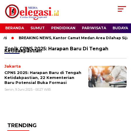
BERANDA
SUMUT
PENDIDIKAN
PARIWISATA
BUDAYA
ti
BREAKING NEWS, Kantor Camat Medan Area Dilahap Sijag
Topik
CPNS 2025: Harapan Baru Di Tengah
Ketidakpastian
Jakarta
CPNS 2025: Harapan Baru di Tengah
Ketidakpastian, 22 Kementerian
Baru Potensial Buka Formasi
Senin, 9 Juni 2025 - 00:27 WIB
TRENDING