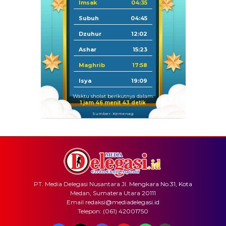
Imsak
04:35
Subuh
04:45
Dzuhur
12:02
Ashar
15:23
Maghrib
17:58
Isya
19:09
Waktu sholat berikutnya dalam:
1 jam 46 menit 43 detik
Sumber: Kemenag
PT. Media Delegasi Nusantara Jl. Mengkara No.31, Kota
Medan, Sumatera Utara 20111
Email redaksi@mediadelegasi.id
Telepon: (061) 42001750