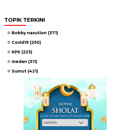
TOPIK TERKINI
Bobby nasution
(371)
Covid19
(250)
KPK
(223)
medan
(311)
Sumut
(421)
Jum'at, 22 Safar 1448 H / 07 Agustus 2026