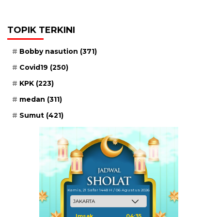
TOPIK TERKINI
Bobby nasution
(371)
Covid19
(250)
KPK
(223)
medan
(311)
Sumut
(421)
Kamis, 21 Safar 1448 H / 06 Agustus 2026
Imsak
04:35