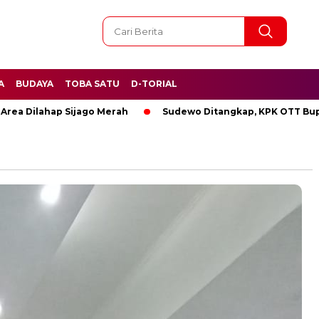
A
BUDAYA
TOBA SATU
D-TORIAL
ilahap Sijago Merah
Sudewo Ditangkap, KPK OTT Bupati Pa