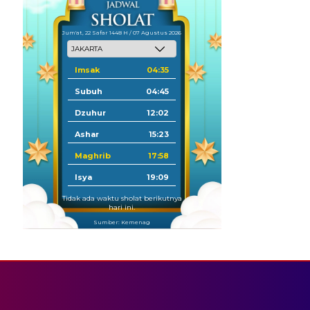
Jum'at, 22 Safar 1448 H / 07 Agustus 2026
Imsak
04:35
Subuh
04:45
Dzuhur
12:02
Ashar
15:23
Maghrib
17:58
Isya
19:09
Tidak ada waktu sholat berikutnya
hari ini.
Sumber: Kemenag