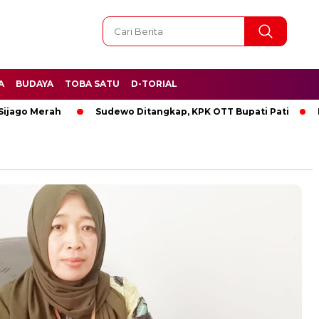
A
BUDAYA
TOBA SATU
D-TORIAL
go Merah
Sudewo Ditangkap, KPK OTT Bupati Pati
BREA