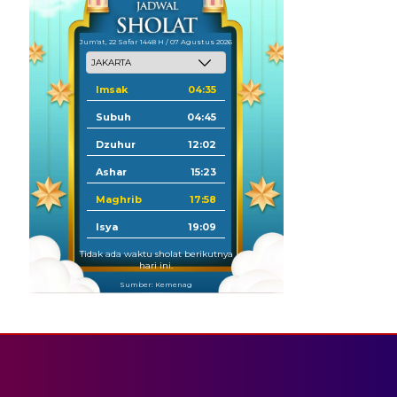
Jum'at, 22 Safar 1448 H / 07 Agustus 2026
Imsak
04:35
Subuh
04:45
Dzuhur
12:02
Ashar
15:23
Maghrib
17:58
Isya
19:09
Tidak ada waktu sholat berikutnya
hari ini.
Sumber: Kemenag