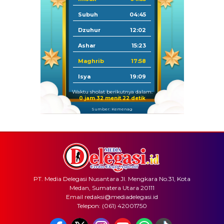
Subuh
04:45
Dzuhur
12:02
Ashar
15:23
Maghrib
17:58
Isya
19:09
Waktu sholat berikutnya dalam:
0 jam 32 menit 22 detik
Sumber: Kemenag
PT. Media Delegasi Nusantara Jl. Mengkara No.31, Kota
Medan, Sumatera Utara 20111
Email redaksi@mediadelegasi.id
Telepon: (061) 42001750