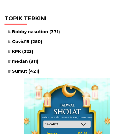
TOPIK TERKINI
Bobby nasution
(371)
Covid19
(250)
KPK
(223)
medan
(311)
Sumut
(421)
Sabtu, 23 Safar 1448 H / 08 Agustus 2026
Imsak
04:35