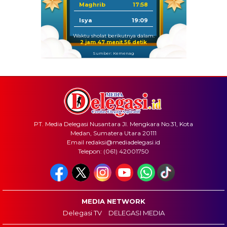
Maghrib
17:58
Isya
19:09
Waktu sholat berikutnya dalam:
2 jam 47 menit 55 detik
Sumber: Kemenag
PT. Media Delegasi Nusantara Jl. Mengkara No.31, Kota
Medan, Sumatera Utara 20111
Email redaksi@mediadelegasi.id
Telepon: (061) 42001750
MEDIA NETWORK
Delegasi TV
DELEGASI MEDIA