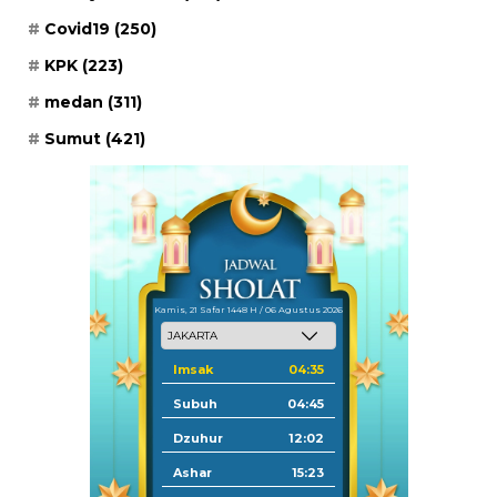
Covid19
(250)
KPK
(223)
medan
(311)
Sumut
(421)
Kamis, 21 Safar 1448 H / 06 Agustus 2026
Imsak
04:35
Subuh
04:45
Dzuhur
12:02
Ashar
15:23