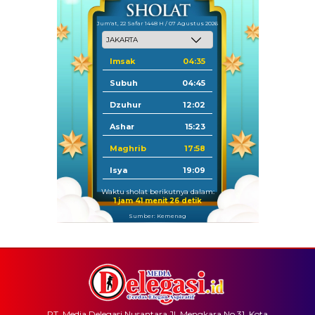
Jum'at, 22 Safar 1448 H / 07 Agustus 2026
Imsak
04:35
Subuh
04:45
Dzuhur
12:02
Ashar
15:23
Maghrib
17:58
Isya
19:09
Waktu sholat berikutnya dalam:
1 jam 41 menit 26 detik
Sumber: Kemenag
PT. Media Delegasi Nusantara Jl. Mengkara No.31, Kota