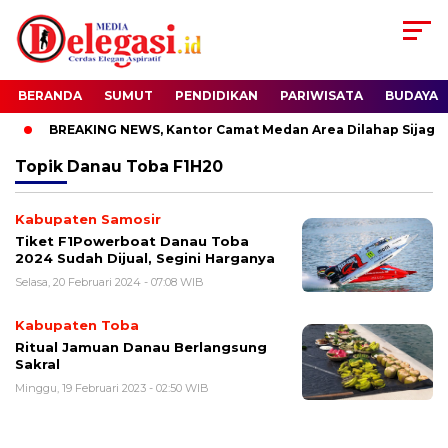
BERANDA
SUMUT
PENDIDIKAN
PARIWISATA
BUDAYA
BREAKING NEWS, Kantor Camat Medan Area Dilahap Sijago 
Topik
Danau Toba F1H20
Kabupaten Samosir
Tiket F1Powerboat Danau Toba
2024 Sudah Dijual, Segini Harganya
Selasa, 20 Februari 2024 - 07:08 WIB
Kabupaten Toba
Ritual Jamuan Danau Berlangsung
Sakral
Minggu, 19 Februari 2023 - 02:50 WIB