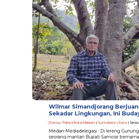
Wilmar Simandjorang Berjuang
Sekadar Lingkungan, Ini Buday
Danau Toba
|
Kota Medan
|
Sumatera Utara
| Sela
Medan-Mediadelegasi : Di lereng Gunung 
seorang mantan Bupati Samosir bernama W