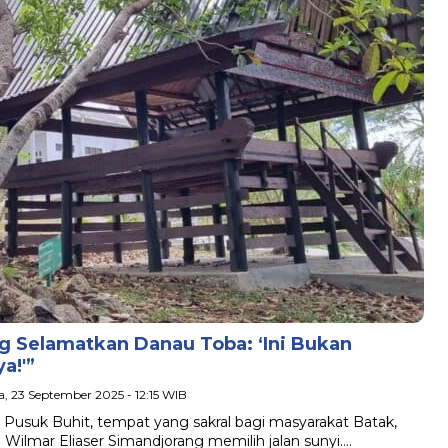
 Selamatkan Danau Toba: ‘Ini Bukan
a!'”
sa, 23 September 2025 - 12:15 WIB
Pusuk Buhit, tempat yang sakral bagi masyarakat Batak,
ilmar Eliaser Simandjorang memilih jalan sunyi….