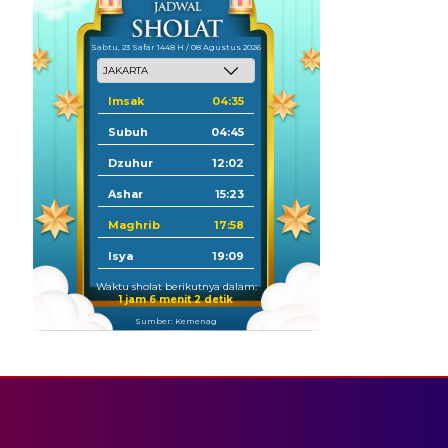
Sabtu, 23 Safar 1448 H / 08 Agustus 2026
Imsak
04:35
Subuh
04:45
Dzuhur
12:02
Ashar
15:23
Maghrib
17:58
Isya
19:09
Waktu sholat berikutnya dalam:
1 jam 6 menit 2 detik
Sumber: Kemenag