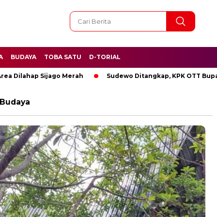
A
BUDAYA
TOBA SATU
D-TORIAL
ilahap Sijago Merah
Sudewo Ditangkap, KPK OTT Bupati Pa
 Budaya