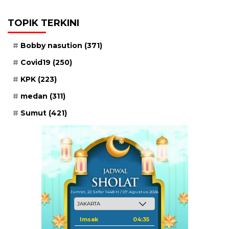
TOPIK TERKINI
Bobby nasution
(371)
Covid19
(250)
KPK
(223)
medan
(311)
Sumut
(421)
Jum'at, 22 Safar 1448 H / 07 Agustus 2026
Imsak
04:35