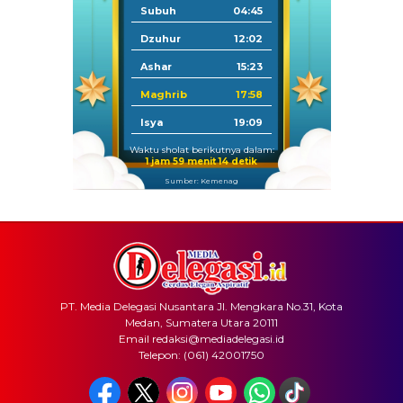
Subuh
04:45
Dzuhur
12:02
Ashar
15:23
Maghrib
17:58
Isya
19:09
Waktu sholat berikutnya dalam:
1 jam 59 menit 14 detik
Sumber: Kemenag
PT. Media Delegasi Nusantara Jl. Mengkara No.31, Kota
Medan, Sumatera Utara 20111
Email redaksi@mediadelegasi.id
Telepon: (061) 42001750