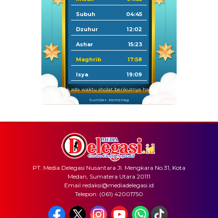
Subuh
04:45
Dzuhur
12:02
Ashar
15:23
Maghrib
17:58
Isya
19:09
Tidak ada waktu sholat berikutnya hari ini.
Sumber: Kemenag
PT. Media Delegasi Nusantara Jl. Mengkara No.31, Kota
Medan, Sumatera Utara 20111
Email redaksi@mediadelegasi.id
Telepon: (061) 42001750