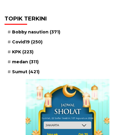
TOPIK TERKINI
Bobby nasution
(371)
Covid19
(250)
KPK
(223)
medan
(311)
Sumut
(421)
Jum'at, 22 Safar 1448 H / 07 Agustus 2026
Imsak
04:35