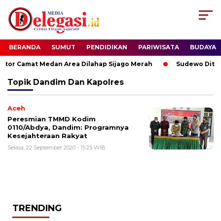
BERANDA
SUMUT
PENDIDIKAN
PARIWISATA
BUDAYA
or Camat Medan Area Dilahap Sijago Merah
Sudewo Ditang
Topik
Dandim Dan Kapolres
Aceh
Peresmian TMMD Kodim
0110/Abdya, Dandim: Programnya
Kesejahteraan Rakyat
Selasa, 22 September 2020 - 15:25 WIB
TRENDING