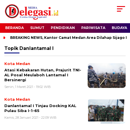
BERANDA
SUMUT
PENDIDIKAN
PARIWISATA
BUDAYA
BREAKING NEWS, Kantor Camat Medan Area Dilahap Sijago Me
Topik
Danlantamal I
Kota Medan
Atasi Kebakaran Hutan, Prajurit TNI-
AL Posal Meulaboh Lantamal I
Bersinergi
Senin, 1 Maret 2021 - 19:02 WIB
Kota Medan
Danlantamal I Tinjau Docking KAL
Pulau Siba I-1-65
Kamis, 28 Januari 2021 - 22:09 WIB