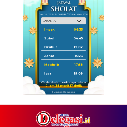
Jum'at, 22 Safar 1448 H / 07 Agustus 2026
Imsak
04:35
Subuh
04:45
Dzuhur
12:02
Ashar
15:23
Maghrib
17:58
Isya
19:09
Waktu sholat berikutnya dalam:
0 jam 36 menit 17 detik
Sumber: Kemenag