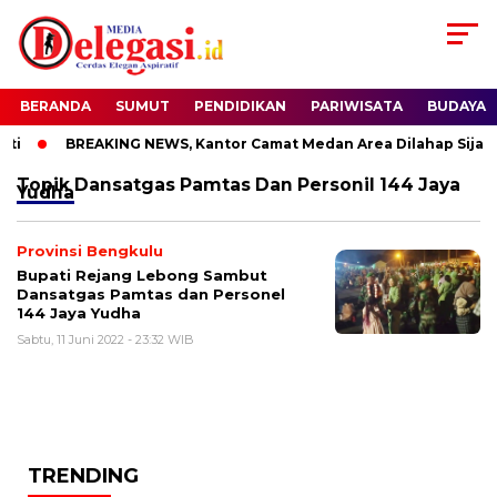
BERANDA
SUMUT
PENDIDIKAN
PARIWISATA
BUDAYA
ti
BREAKING NEWS, Kantor Camat Medan Area Dilahap Sijago
Topik
Dansatgas Pamtas Dan Personil 144 Jaya
Yudha
Provinsi Bengkulu
Bupati Rejang Lebong Sambut
Dansatgas Pamtas dan Personel
144 Jaya Yudha
Sabtu, 11 Juni 2022 - 23:32 WIB
TRENDING