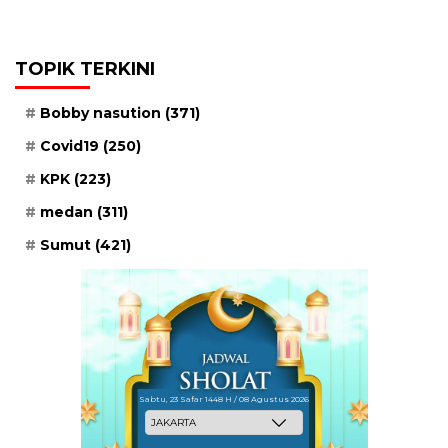
TOPIK TERKINI
Bobby nasution
(371)
Covid19
(250)
KPK
(223)
medan
(311)
Sumut
(421)
Sabtu, 23 Safar 1448 H / 08 Agustus 2026