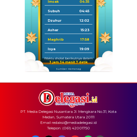
Imsak
04:35
Subuh
04:45
Dzuhur
12:02
Ashar
15:23
Maghrib
17:58
Isya
19:09
Waktu sholat berikutnya dalam:
3 jam 34 menit 7 detik
Sumber: Kemenag
PT. Media Delegasi Nusantara Jl. Mengkara No.31, Kota
Medan, Sumatera Utara 20111
Email redaksi@mediadelegasi.id
Telepon: (061) 42001750