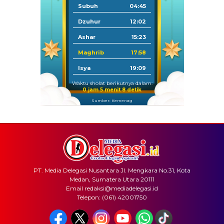
Subuh
04:45
Dzuhur
12:02
Ashar
15:23
Maghrib
17:58
Isya
19:09
Waktu sholat berikutnya dalam:
0 jam 5 menit 7 detik
Sumber: Kemenag
PT. Media Delegasi Nusantara Jl. Mengkara No.31, Kota
Medan, Sumatera Utara 20111
Email redaksi@mediadelegasi.id
Telepon: (061) 42001750