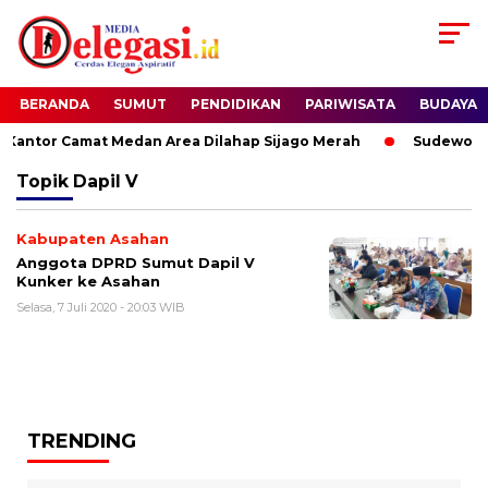
BERANDA
SUMUT
PENDIDIKAN
PARIWISATA
BUDAYA
antor Camat Medan Area Dilahap Sijago Merah
Sudewo Dit
Topik
Dapil V
Kabupaten Asahan
Anggota DPRD Sumut Dapil V
Kunker ke Asahan
Selasa, 7 Juli 2020 - 20:03 WIB
TRENDING