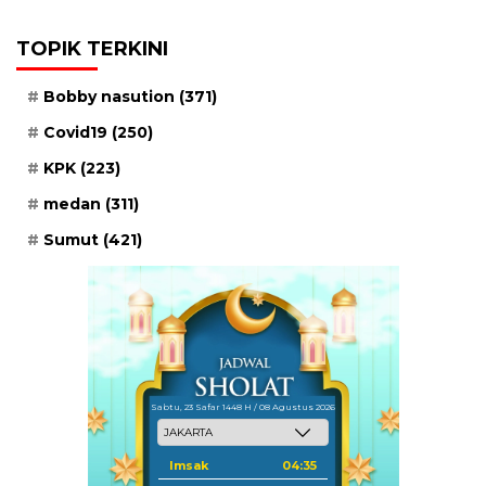
TOPIK TERKINI
Bobby nasution
(371)
Covid19
(250)
KPK
(223)
medan
(311)
Sumut
(421)
Sabtu, 23 Safar 1448 H / 08 Agustus 2026
Imsak
04:35