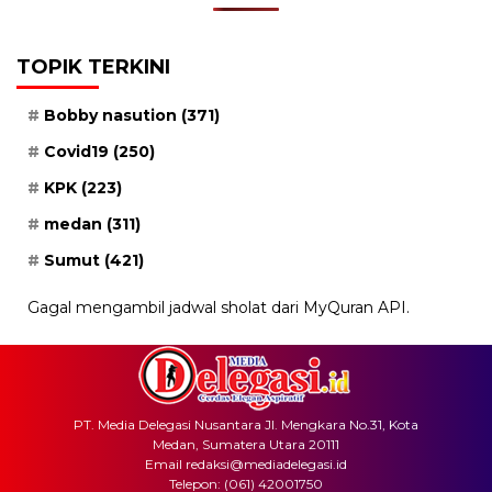
TOPIK TERKINI
Bobby nasution
(371)
Covid19
(250)
KPK
(223)
medan
(311)
Sumut
(421)
Gagal mengambil jadwal sholat dari MyQuran API.
PT. Media Delegasi Nusantara Jl. Mengkara No.31, Kota
Medan, Sumatera Utara 20111
Email redaksi@mediadelegasi.id
Telepon: (061) 42001750