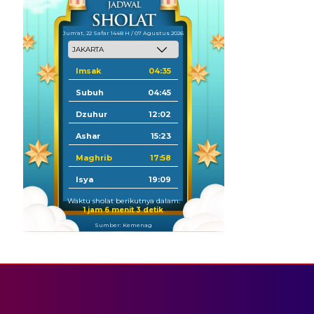
Jum'at, 22 Safar 1448 H / 07 Agustus 2026
Imsak
04:35
Subuh
04:45
Dzuhur
12:02
Ashar
15:23
Maghrib
17:58
Isya
19:09
Waktu sholat berikutnya dalam:
1 jam 6 menit 3 detik
Sumber: Kemenag