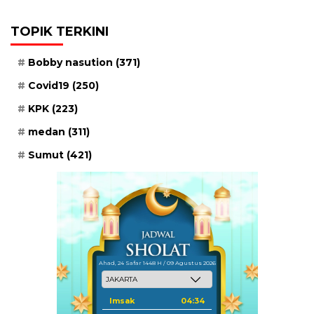
TOPIK TERKINI
Bobby nasution
(371)
Covid19
(250)
KPK
(223)
medan
(311)
Sumut
(421)
Ahad, 24 Safar 1448 H / 09 Agustus 2026
Imsak
04:34