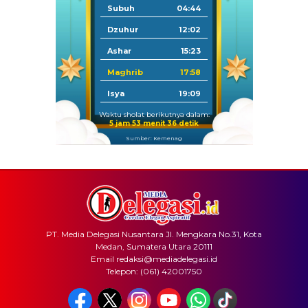
Subuh
04:44
Dzuhur
12:02
Ashar
15:23
Maghrib
17:58
Isya
19:09
Waktu sholat berikutnya dalam:
5 jam 53 menit 36 detik
Sumber: Kemenag
PT. Media Delegasi Nusantara Jl. Mengkara No.31, Kota
Medan, Sumatera Utara 20111
Email redaksi@mediadelegasi.id
Telepon: (061) 42001750