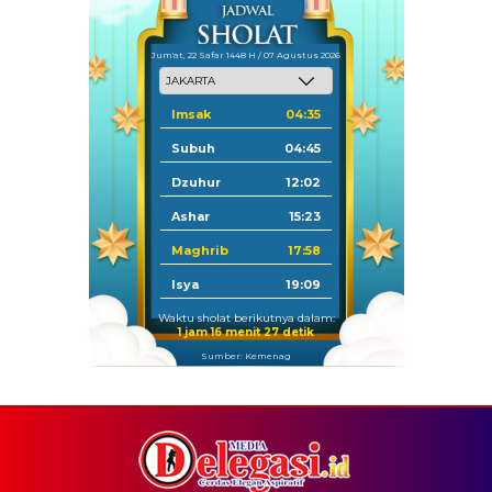
Jum'at, 22 Safar 1448 H / 07 Agustus 2026
Imsak
04:35
Subuh
04:45
Dzuhur
12:02
Ashar
15:23
Maghrib
17:58
Isya
19:09
Waktu sholat berikutnya dalam:
1 jam 16 menit 27 detik
Sumber: Kemenag