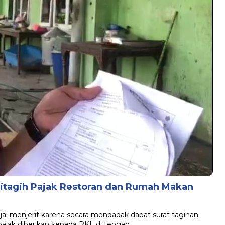
Ditagih Pajak Restoran dan Rumah Makan
B
njai menjerit karena secara mendadak dapat surat tagihan
 pajak diberikan kepada PKL di tengah…