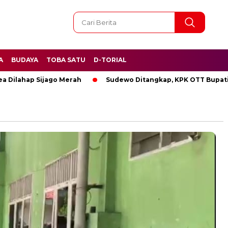
A
BUDAYA
TOBA SATU
D-TORIAL
hap Sijago Merah
Sudewo Ditangkap, KPK OTT Bupati Pati