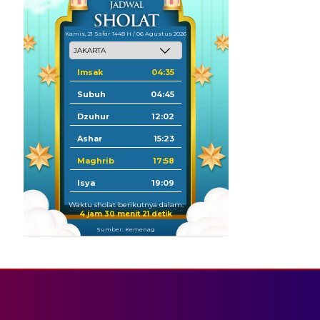
Kamis, 21 Safar 1448 H / 06 Agustus 2026
Imsak
04:35
Subuh
04:45
Dzuhur
12:02
Ashar
15:23
Maghrib
17:58
Isya
19:09
Waktu sholat berikutnya dalam:
4 jam 30 menit 20 detik
Sumber: Kemenag