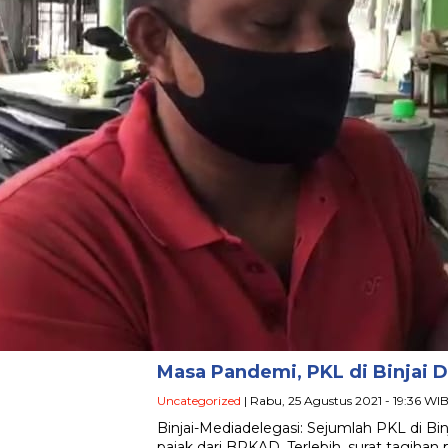
Masa Pandemi, PKL di Binjai 
Uncategorized
| Rabu, 25 Agustus 2021 - 19:36 WI
Binjai-Mediadelegasi: Sejumlah PKL di Bi
pajak dari BPKAD. Terlebih, surat tagihan