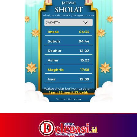
Ahad, 24 Safar 1448 H / 09 Agustus 2026
Imsak
04:34
Subuh
04:44
Dzuhur
12:02
Ashar
15:23
Maghrib
17:58
Isya
19:09
Waktu sholat berikutnya dalam:
1 jam 22 menit 57 detik
Sumber: Kemenag