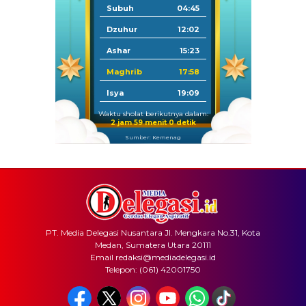
Subuh
04:45
Dzuhur
12:02
Ashar
15:23
Maghrib
17:58
Isya
19:09
Waktu sholat berikutnya dalam:
2 jam 59 menit 0 detik
Sumber: Kemenag
PT. Media Delegasi Nusantara Jl. Mengkara No.31, Kota
Medan, Sumatera Utara 20111
Email redaksi@mediadelegasi.id
Telepon: (061) 42001750