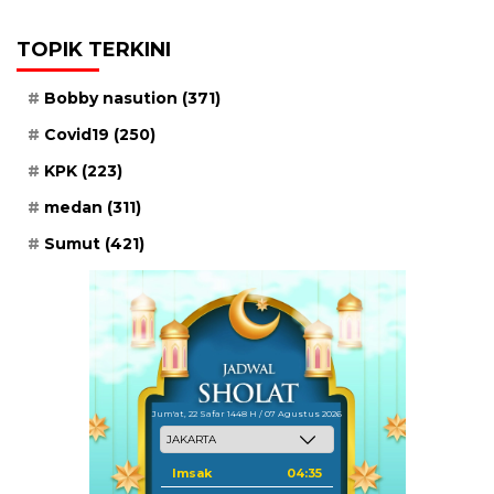
TOPIK TERKINI
Bobby nasution
(371)
Covid19
(250)
KPK
(223)
medan
(311)
Sumut
(421)
Jum'at, 22 Safar 1448 H / 07 Agustus 2026
Imsak
04:35