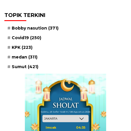
TOPIK TERKINI
Bobby nasution
(371)
Covid19
(250)
KPK
(223)
medan
(311)
Sumut
(421)
Sabtu, 23 Safar 1448 H / 08 Agustus 2026
Imsak
04:35