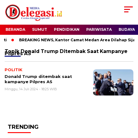
BERANDA
SUMUT
PENDIDIKAN
PARIWISATA
BUDAYA
ti
BREAKING NEWS, Kantor Camat Medan Area Dilahap Sijago
Topik
Donald Trump Ditembak Saat Kampanye
Pilpres AS
POLITIK
Donald Trump ditembak saat
kampanye Pilpres AS
Minggu, 14 Juli 2024 - 18:25 WIB
TRENDING