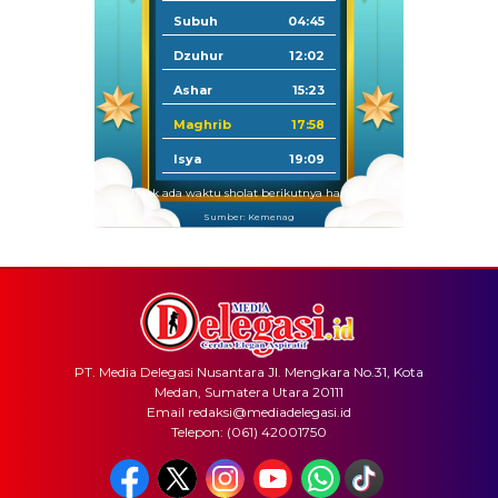
Subuh
04:45
Dzuhur
12:02
Ashar
15:23
Maghrib
17:58
Isya
19:09
Tidak ada waktu sholat berikutnya hari ini.
Sumber: Kemenag
PT. Media Delegasi Nusantara Jl. Mengkara No.31, Kota
Medan, Sumatera Utara 20111
Email redaksi@mediadelegasi.id
Telepon: (061) 42001750