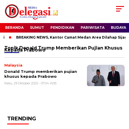
BERANDA
SUMUT
PENDIDIKAN
PARIWISATA
BUDAYA
i
BREAKING NEWS, Kantor Camat Medan Area Dilahap Sijago
Topik
Donald Trump Memberikan Pujian Khusus
Kepada Prabowo
Malaysia
Donald Trump memberikan pujian
khusus kepada Prabowo
Rabu, 29 Oktober 2025 - 07:04 WIB
TRENDING