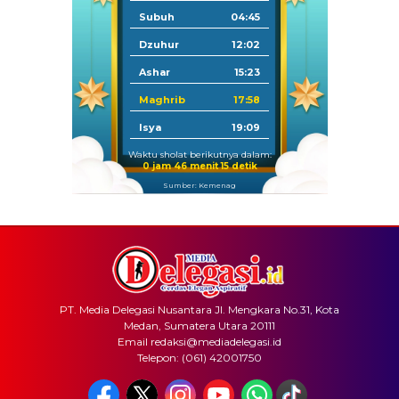
Subuh
04:45
Dzuhur
12:02
Ashar
15:23
Maghrib
17:58
Isya
19:09
Waktu sholat berikutnya dalam:
0 jam 46 menit 15 detik
Sumber: Kemenag
PT. Media Delegasi Nusantara Jl. Mengkara No.31, Kota
Medan, Sumatera Utara 20111
Email redaksi@mediadelegasi.id
Telepon: (061) 42001750