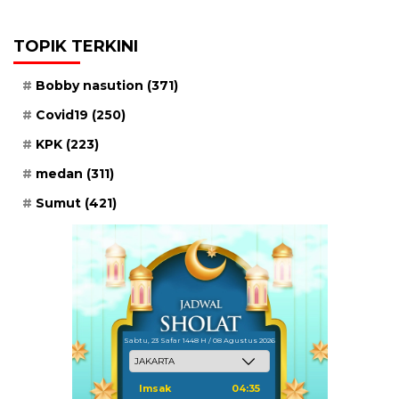
TOPIK TERKINI
Bobby nasution
(371)
Covid19
(250)
KPK
(223)
medan
(311)
Sumut
(421)
Sabtu, 23 Safar 1448 H / 08 Agustus 2026
Imsak
04:35