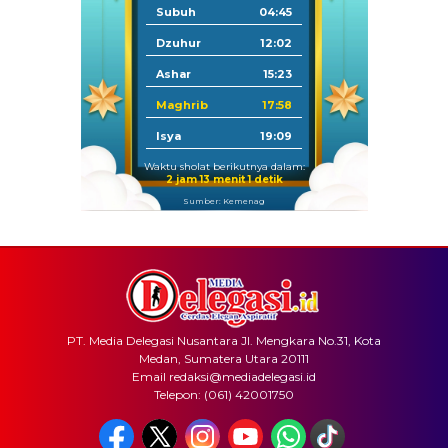
Subuh
04:45
Dzuhur
12:02
Ashar
15:23
Maghrib
17:58
Isya
19:09
Waktu sholat berikutnya dalam:
2 jam 13 menit 1 detik
Sumber: Kemenag
PT. Media Delegasi Nusantara Jl. Mengkara No.31, Kota
Medan, Sumatera Utara 20111
Email redaksi@mediadelegasi.id
Telepon: (061) 42001750