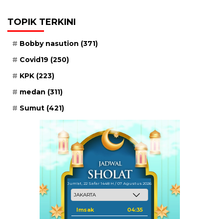
TOPIK TERKINI
Bobby nasution
(371)
Covid19
(250)
KPK
(223)
medan
(311)
Sumut
(421)
Jum'at, 22 Safar 1448 H / 07 Agustus 2026
Imsak
04:35