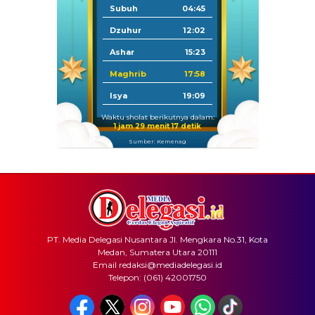
Subuh
04:45
Dzuhur
12:02
Ashar
15:23
Maghrib
17:58
Isya
19:09
Waktu sholat berikutnya dalam:
1 jam 29 menit 17 detik
Sumber: Kemenag
PT. Media Delegasi Nusantara Jl. Mengkara No.31, Kota
Medan, Sumatera Utara 20111
Email redaksi@mediadelegasi.id
Telepon: (061) 42001750