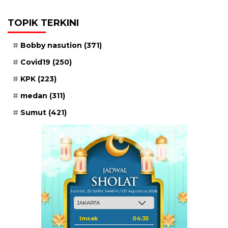
TOPIK TERKINI
Bobby nasution
(371)
Covid19
(250)
KPK
(223)
medan
(311)
Sumut
(421)
Jum'at, 22 Safar 1448 H / 07 Agustus 2026
Imsak
04:35