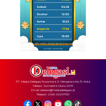
Subuh
04:45
Dzuhur
12:02
Ashar
15:23
Maghrib
17:58
Isya
19:09
Tidak ada waktu sholat berikutnya hari ini.
Sumber: Kemenag
PT. Media Delegasi Nusantara Jl. Mengkara No.31, Kota
Medan, Sumatera Utara 20111
Email redaksi@mediadelegasi.id
Telepon: (061) 42001750