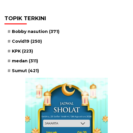
TOPIK TERKINI
Bobby nasution
(371)
Covid19
(250)
KPK
(223)
medan
(311)
Sumut
(421)
Sabtu, 23 Safar 1448 H / 08 Agustus 2026
Imsak
04:35