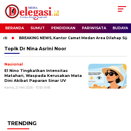
BERANDA
SUMUT
PENDIDIKAN
PARIWISATA
BUDAYA
ti
BREAKING NEWS, Kantor Camat Medan Area Dilahap Sijag
Topik
Dr Nina Asrini Noor
Nasional
El Nino Tingkatkan Intensitas
Matahari, Waspada Kerusakan Mata
Dini Akibat Paparan Sinar UV
Kamis, 21 Mei 2026 - 10:50 WIB
TRENDING