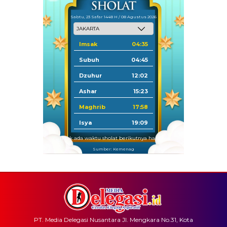
Sabtu, 23 Safar 1448 H / 08 Agustus 2026
Imsak
04:35
Subuh
04:45
Dzuhur
12:02
Ashar
15:23
Maghrib
17:58
Isya
19:09
Tidak ada waktu sholat berikutnya hari ini.
Sumber: Kemenag
PT. Media Delegasi Nusantara Jl. Mengkara No.31, Kota