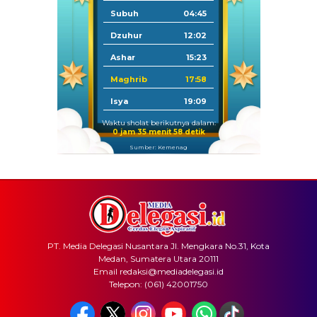
Subuh
04:45
Dzuhur
12:02
Ashar
15:23
Maghrib
17:58
Isya
19:09
Waktu sholat berikutnya dalam:
0 jam 35 menit 58 detik
Sumber: Kemenag
PT. Media Delegasi Nusantara Jl. Mengkara No.31, Kota
Medan, Sumatera Utara 20111
Email redaksi@mediadelegasi.id
Telepon: (061) 42001750