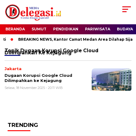
BERANDA
SUMUT
PENDIDIKAN
PARIWISATA
BUDAYA
ti
BREAKING NEWS, Kantor Camat Medan Area Dilahap Sijago
Topik
Dugaan Korupsi Google Cloud
Dilimpahkan Ke Kejagung
Jakarta
Dugaan Korupsi Google Cloud
Dilimpahkan ke Kejagung
Selasa, 18 November 2025 - 20:11 WIB
TRENDING