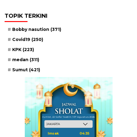
TOPIK TERKINI
Bobby nasution
(371)
Covid19
(250)
KPK
(223)
medan
(311)
Sumut
(421)
Jum'at, 22 Safar 1448 H / 07 Agustus 2026
Imsak
04:35