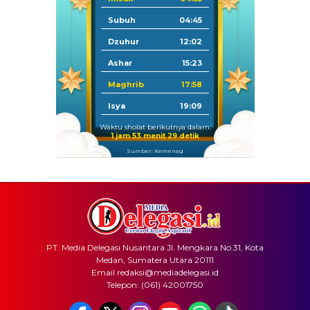
Subuh
04:45
Dzuhur
12:02
Ashar
15:23
Maghrib
17:58
Isya
19:09
Waktu sholat berikutnya dalam:
1 jam 53 menit 29 detik
Sumber: Kemenag
PT. Media Delegasi Nusantara Jl. Mengkara No.31, Kota
Medan, Sumatera Utara 20111
Email redaksi@mediadelegasi.id
Telepon: (061) 42001750