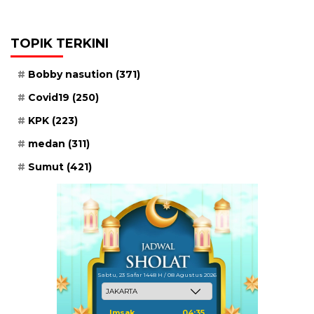
TOPIK TERKINI
Bobby nasution
(371)
Covid19
(250)
KPK
(223)
medan
(311)
Sumut
(421)
Sabtu, 23 Safar 1448 H / 08 Agustus 2026
Imsak
04:35