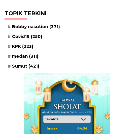
TOPIK TERKINI
Bobby nasution
(371)
Covid19
(250)
KPK
(223)
medan
(311)
Sumut
(421)
Ahad, 24 Safar 1448 H / 09 Agustus 2026
Imsak
04:34