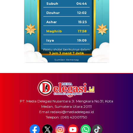
Subuh
04:44
Dzuhur
12:02
Ashar
15:23
Maghrib
17:58
Isya
19:09
Waktu sholat berikutnya dalam:
3 jam 3 menit 7 detik
Sumber: Kemenag
PT. Media Delegasi Nusantara Jl. Mengkara No.31, Kota
Medan, Sumatera Utara 20111
Email redaksi@mediadelegasi.id
Telepon: (061) 42001750