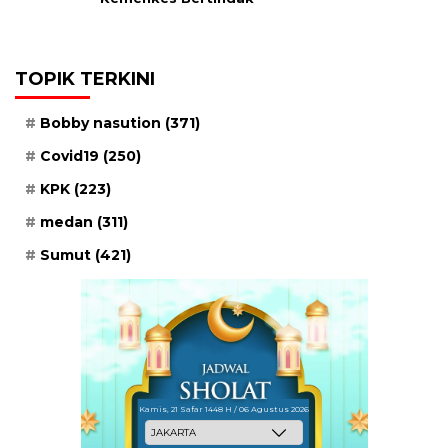
TOPIK TERKINI
Bobby nasution
(371)
Covid19
(250)
KPK
(223)
medan
(311)
Sumut
(421)
Kamis, 21 Safar 1448 H / 06 Agustus 2026