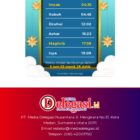
Imsak
04:35
Subuh
04:45
Dzuhur
12:02
Ashar
15:23
Maghrib
17:58
Isya
19:09
Waktu sholat berikutnya dalam:
6 jam 59 menit 28 detik
Sumber: Kemenag
PT. Media Delegasi Nusantara Jl. Mengkara No.31, Kota
Medan, Sumatera Utara 20111
Email redaksi@mediadelegasi.id
Telepon: (061) 42001750