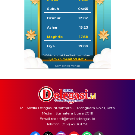
Subuh
04:45
Dzuhur
12:02
Ashar
15:23
Maghrib
17:58
Isya
19:09
Waktu sholat berikutnya dalam:
1 jam 25 menit 59 detik
Sumber: Kemenag
PT. Media Delegasi Nusantara Jl. Mengkara No.31, Kota
Medan, Sumatera Utara 20111
Email redaksi@mediadelegasi.id
Telepon: (061) 42001750