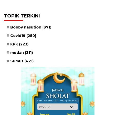
TOPIK TERKINI
Bobby nasution
(371)
Covid19
(250)
KPK
(223)
medan
(311)
Sumut
(421)
Sabtu, 23 Safar 1448 H / 08 Agustus 2026
Imsak
04:35