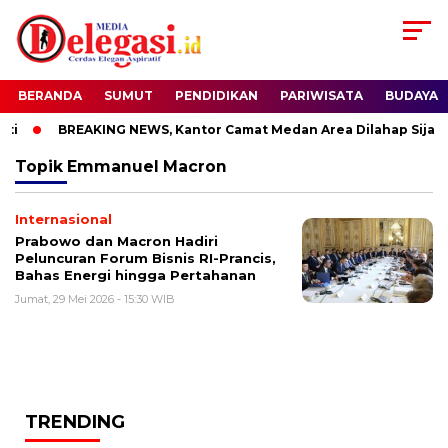
BERANDA
SUMUT
PENDIDIKAN
PARIWISATA
BUDAYA
i
BREAKING NEWS, Kantor Camat Medan Area Dilahap Sijago
Topik
Emmanuel Macron
Internasional
Prabowo dan Macron Hadiri
Peluncuran Forum Bisnis RI-Prancis,
Bahas Energi hingga Pertahanan
Jumat, 29 Mei 2026 - 15:30 WIB
TRENDING