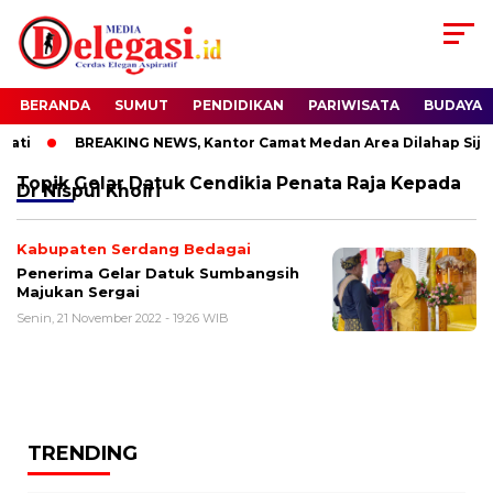
BERANDA
SUMUT
PENDIDIKAN
PARIWISATA
BUDAYA
ati
BREAKING NEWS, Kantor Camat Medan Area Dilahap Sijag
Topik
Gelar Datuk Cendikia Penata Raja Kepada
Dr Nispul Khoiri
Kabupaten Serdang Bedagai
Penerima Gelar Datuk Sumbangsih
Majukan Sergai
Senin, 21 November 2022 - 19:26 WIB
TRENDING