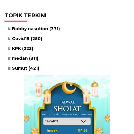
TOPIK TERKINI
Bobby nasution
(371)
Covid19
(250)
KPK
(223)
medan
(311)
Sumut
(421)
Kamis, 21 Safar 1448 H / 06 Agustus 2026
Imsak
04:35