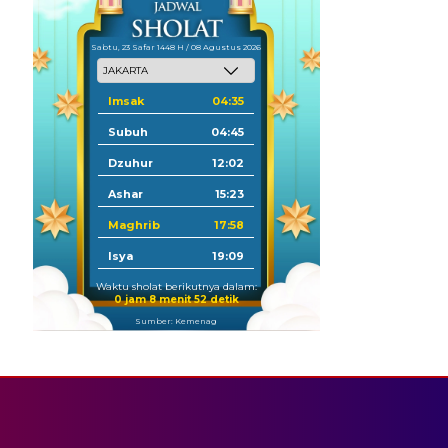
Sabtu, 23 Safar 1448 H / 08 Agustus 2026
Imsak
04:35
Subuh
04:45
Dzuhur
12:02
Ashar
15:23
Maghrib
17:58
Isya
19:09
Waktu sholat berikutnya dalam:
0 jam 8 menit 52 detik
Sumber: Kemenag