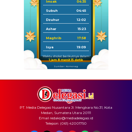
Imsak
04:35
Subuh
04:45
Dzuhur
12:02
Ashar
15:23
Maghrib
17:58
Isya
19:09
Waktu sholat berikutnya dalam:
1 jam 8 menit 15 detik
Sumber: Kemenag
PT. Media Delegasi Nusantara Jl. Mengkara No.31, Kota
Medan, Sumatera Utara 20111
Email redaksi@mediadelegasi.id
Telepon: (061) 42001750