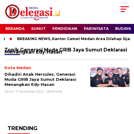
BERANDA
SUMUT
PENDIDIKAN
PARIWISATA
BUDAYA
i
BREAKING NEWS, Kantor Camat Medan Area Dilahap Sijago
Topik
Generasi Muda GRIB Jaya Sumut Deklarasi
Menangkan Edy-Hasan
Kota Medan
Dihadiri Anak Hercules, Generasi
Muda GRIB Jaya Sumut Deklarasi
Menangkan Edy-Hasan
Senin, 11 November 2024 - 09:19 WIB
TRENDING