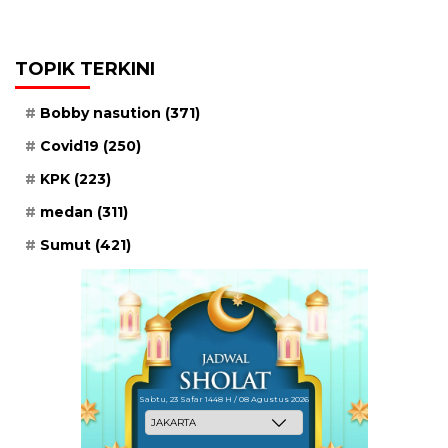
TOPIK TERKINI
Bobby nasution
(371)
Covid19
(250)
KPK
(223)
medan
(311)
Sumut
(421)
Sabtu, 23 Safar 1448 H / 08 Agustus 2026