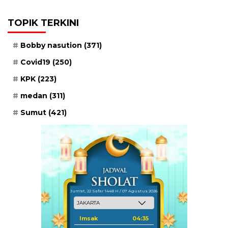
TOPIK TERKINI
Bobby nasution
(371)
Covid19
(250)
KPK
(223)
medan
(311)
Sumut
(421)
Jum'at, 22 Safar 1448 H / 07 Agustus 2026
Imsak
04:35