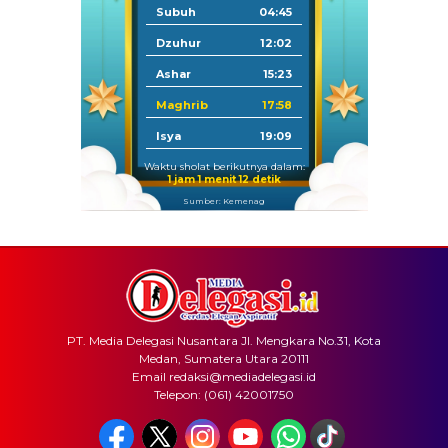
Subuh
04:45
Dzuhur
12:02
Ashar
15:23
Maghrib
17:58
Isya
19:09
Waktu sholat berikutnya dalam:
1 jam 1 menit 12 detik
Sumber: Kemenag
PT. Media Delegasi Nusantara Jl. Mengkara No.31, Kota
Medan, Sumatera Utara 20111
Email redaksi@mediadelegasi.id
Telepon: (061) 42001750