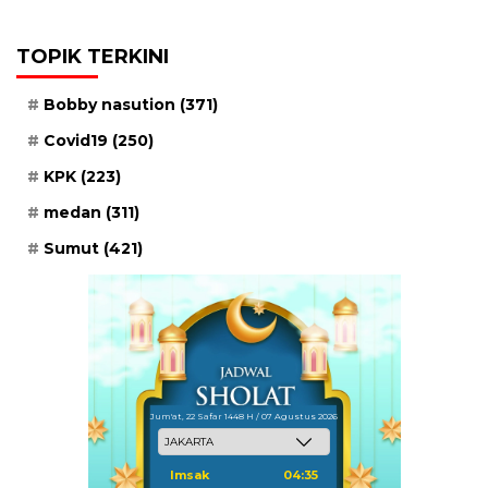
TOPIK TERKINI
Bobby nasution
(371)
Covid19
(250)
KPK
(223)
medan
(311)
Sumut
(421)
Jum'at, 22 Safar 1448 H / 07 Agustus 2026
Imsak
04:35