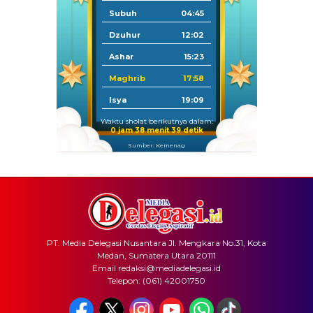
Subuh
04:45
Dzuhur
12:02
Ashar
15:23
Maghrib
17:58
Isya
19:09
Waktu sholat berikutnya dalam:
0 jam 38 menit 39 detik
Sumber: Kemenag
PT. Media Delegasi Nusantara Jl. Mengkara No.31, Kota
Medan, Sumatera Utara 20111
Email redaksi@mediadelegasi.id
Telepon: (061) 42001750