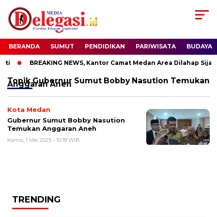
BERANDA
SUMUT
PENDIDIKAN
PARIWISATA
BUDAYA
ti
BREAKING NEWS, Kantor Camat Medan Area Dilahap Sijago
Topik
Gubernur Sumut Bobby Nasution Temukan
Anggaran Aneh
Kota Medan
Gubernur Sumut Bobby Nasution
Temukan Anggaran Aneh
Kamis, 1 Mei 2025 - 10:18 WIB
TRENDING