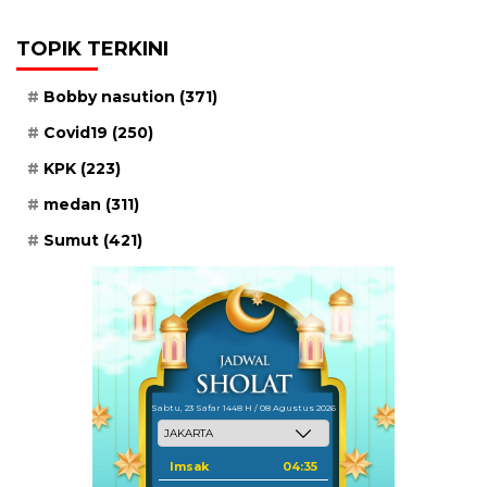
TOPIK TERKINI
Bobby nasution
(371)
Covid19
(250)
KPK
(223)
medan
(311)
Sumut
(421)
Sabtu, 23 Safar 1448 H / 08 Agustus 2026
Imsak
04:35