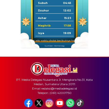
Subuh
04:45
Dzuhur
12:02
Ashar
15:23
Maghrib
17:58
Isya
19:09
Tidak ada waktu sholat berikutnya hari ini.
Sumber: Kemenag
PT. Media Delegasi Nusantara Jl. Mengkara No.31, Kota
Medan, Sumatera Utara 20111
Email redaksi@mediadelegasi.id
Telepon: (061) 42001750